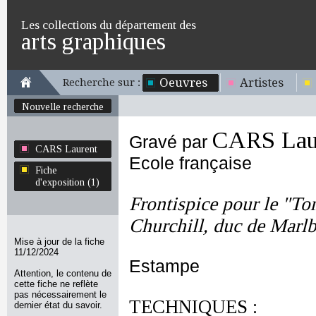
Les collections du département des
arts graphiques
Oeuvres
Artistes
Recherche sur :
Nouvelle recherche
CARS Lau
Gravé par
CARS Laurent
Ecole française
Fiche
d'exposition (1)
Frontispice pour le "T
Churchill, duc de Marl
Mise à jour de la fiche
11/12/2024
Estampe
Attention, le contenu de
cette fiche ne reflète
pas nécessairement le
TECHNIQUES :
dernier état du savoir.