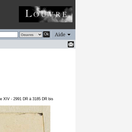
Aide
Ok
me XIV - 2991 DR à 3185 DR bis