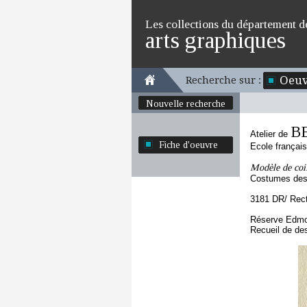
Les collections du département d
arts graphiques
Oeuv
Recherche sur :
Nouvelle recherche
BE
Atelier de
Fiche d'oeuvre
Ecole françai
Modèle de coi
Costumes des 
3181 DR/ Rec
Réserve Edmo
Recueil de de