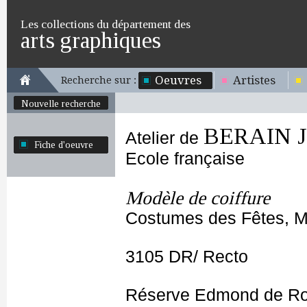
Les collections du département des
arts graphiques
Oeuvres
Artistes
Recherche sur :
Nouvelle recherche
BERAIN Je
Atelier de
Fiche d'oeuvre
Ecole française
Modèle de coiffure
Costumes des Fêtes, Ma
3105 DR/ Recto
Réserve Edmond de Ro