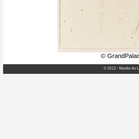
© GrandPalai
© 2012 - Musée du L