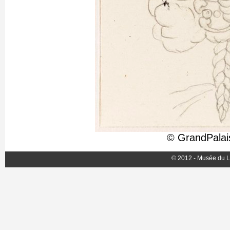
© GrandPalai
© 2012 - Musée du L