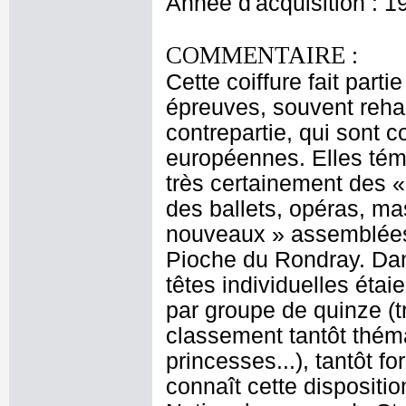
Année d'acquisition : 1
COMMENTAIRE :
Cette coiffure fait part
épreuves, souvent rehau
contrepartie, qui sont 
européennes. Elles témo
très certainement des «
des ballets, opéras, ma
nouveaux » assemblées 
Pioche du Rondray. Dan
têtes individuelles étai
par groupe de quinze (t
classement tantôt thémat
princesses...), tantôt 
connaît cette dispositi