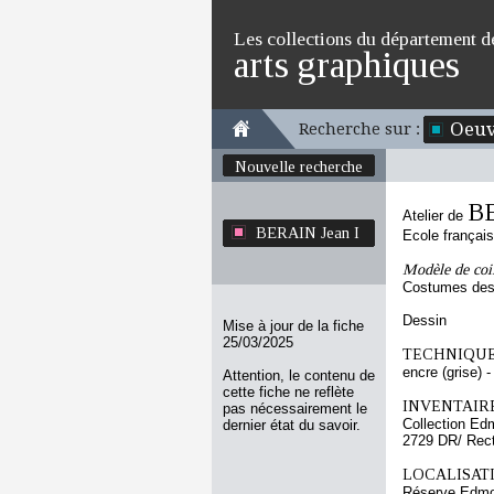
Les collections du département d
arts graphiques
Oeuv
Recherche sur :
Nouvelle recherche
BE
Atelier de
BERAIN Jean I
Ecole françai
Modèle de coi
Costumes des 
Dessin
Mise à jour de la fiche
25/03/2025
TECHNIQUE
encre (grise) - 
Attention, le contenu de
cette fiche ne reflète
INVENTAIRE
pas nécessairement le
Collection Ed
dernier état du savoir.
2729 DR/ Rec
LOCALISATI
Réserve Edmo