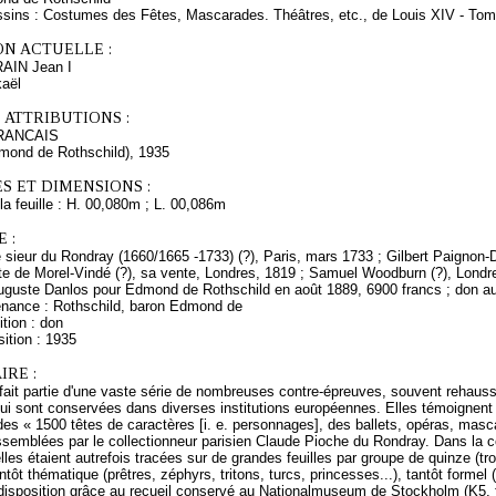
ssins : Costumes des Fêtes, Mascarades. Théâtres, etc., de Louis XIV - To
ON ACTUELLE :
RAIN Jean I
kaël
 ATTRIBUTIONS :
RANCAIS
dmond de Rothschild), 1935
S ET DIMENSIONS :
a feuille : H. 00,080m ; L. 00,086m
 :
sieur du Rondray (1660/1665 -1733) (?), Paris, mars 1733 ; Gilbert Paignon-Di
te de Morel-Vindé (?), sa vente, Londres, 1819 ; Samuel Woodburn (?), Londre
Auguste Danlos pour Edmond de Rothschild en août 1889, 6900 francs ; don 
enance : Rothschild, baron Edmond de
tion : don
ition : 1935
RE :
 fait partie d'une vaste série de nombreuses contre-épreuves, souvent rehauss
qui sont conservées dans diverses institutions européennes. Elles témoignent d'
es « 1500 têtes de caractères [i. e. personnages], des ballets, opéras, masc
semblées par le collectionneur parisien Claude Pioche du Rondray. Dans la c
elles étaient autrefois tracées sur de grandes feuilles par groupe de quinze (tr
tôt thématique (prêtres, zéphyrs, tritons, turcs, princesses...), tantôt forme
disposition grâce au recueil conservé au Nationalmuseum de Stockholm (K5, fo