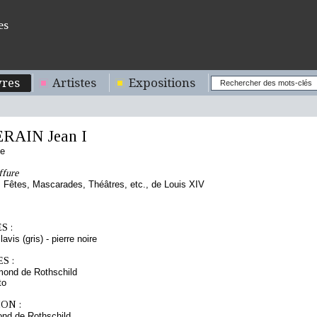
es
res
Artistes
Expositions
RAIN Jean I
se
ffure
Fêtes, Mascarades, Théâtres, etc., de Louis XIV
S :
lavis (gris) - pierre noire
S :
mond de Rothschild
to
ON :
nd de Rothschild