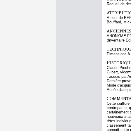
Recueil de de
ATTRIBUTI
Atelier de BE
Bouffard, Mic
ANCIENNES
ANONYME F
(Inventaire E
TECHNIQUE
Dimensions à l
HISTORIQUE
Claude Pioche 
Gilbert, vicom
; acquis par 
Dernière prov
Mode d'acquisi
Année d'acquis
COMMENTAI
Cette coiffure
contrepartie, 
certainement d
nouveaux » as
têtes individu
classement tan
connaît cette 