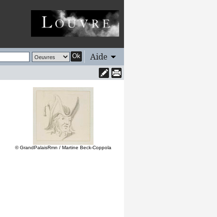
Aide
Ok
© GrandPalaisRmn / Martine Beck-Coppola