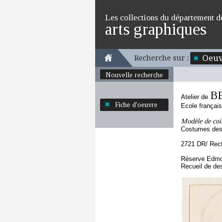
Les collections du département d
arts graphiques
Oeuv
Recherche sur :
Nouvelle recherche
BE
Atelier de
Fiche d'oeuvre
Ecole françai
Modèle de coi
Costumes des 
2721 DR/ Rec
Réserve Edmo
Recueil de de