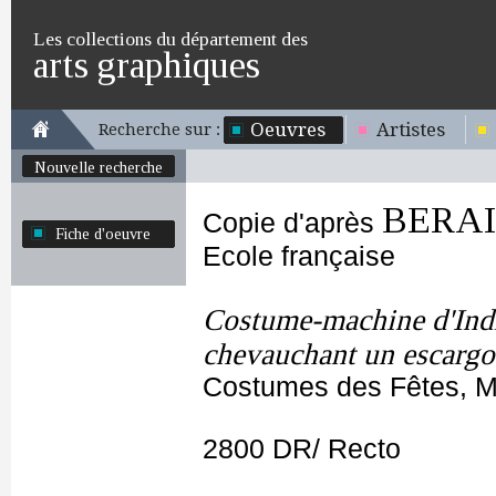
Les collections du département des
arts graphiques
Oeuvres
Artistes
Recherche sur :
Nouvelle recherche
BERAIN
Copie d'après
Fiche d'oeuvre
Ecole française
Costume-machine d'Indi
chevauchant un escargo
Costumes des Fêtes, Ma
2800 DR/ Recto