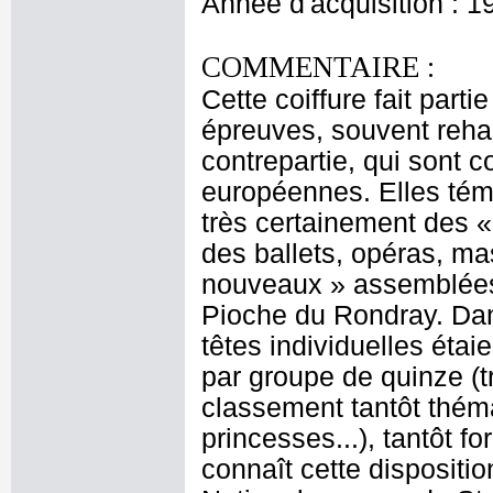
Année d'acquisition : 1
COMMENTAIRE :
Cette coiffure fait part
épreuves, souvent rehau
contrepartie, qui sont 
européennes. Elles témo
très certainement des «
des ballets, opéras, ma
nouveaux » assemblées 
Pioche du Rondray. Dan
têtes individuelles étai
par groupe de quinze (t
classement tantôt thémat
princesses...), tantôt 
connaît cette dispositi