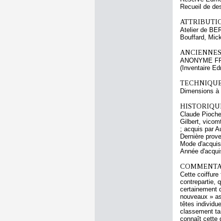
Recueil de de
ATTRIBUTI
Atelier de BE
Bouffard, Mic
ANCIENNES
ANONYME F
(Inventaire E
TECHNIQUE
Dimensions à l
HISTORIQUE
Claude Pioche 
Gilbert, vicom
; acquis par 
Dernière prov
Mode d'acquisi
Année d'acquis
COMMENTAI
Cette coiffure
contrepartie, 
certainement d
nouveaux » as
têtes individu
classement tan
connaît cette 