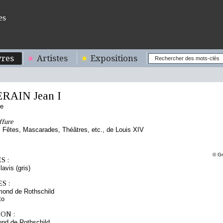
es
res
Artistes
Expositions
RAIN Jean I
se
ffure
Fêtes, Mascarades, Théâtres, etc., de Louis XIV
© Gr
S :
lavis (gris)
S :
mond de Rothschild
to
ON :
nd de Rothschild