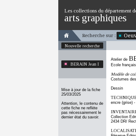
Les collections du département d
arts graphiques
Oeuv
Recherche sur :
Nouvelle recherche
BE
Atelier de
BERAIN Jean I
Ecole françai
Modèle de coi
Costumes des 
Dessin
Mise à jour de la fiche
25/03/2025
TECHNIQUE
encre (grise) - 
Attention, le contenu de
cette fiche ne reflète
INVENTAIRE
pas nécessairement le
Collection Ed
dernier état du savoir.
2434 DR/ Rec
LOCALISATI
Réserve Edmo