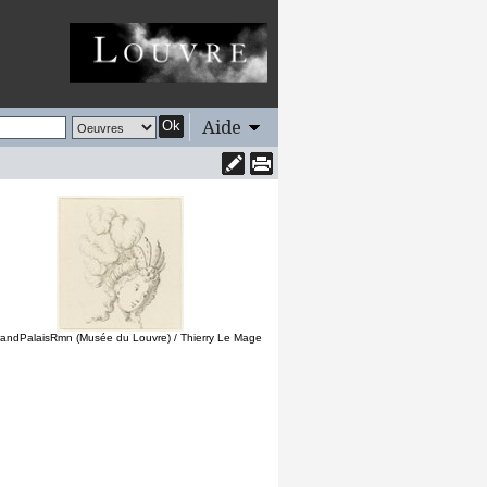
Aide
Ok
andPalaisRmn (Musée du Louvre) / Thierry Le Mage