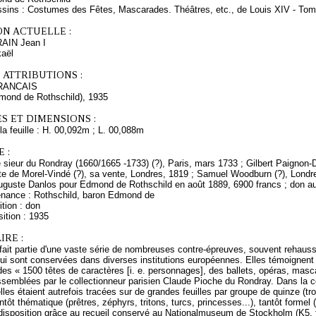
ssins : Costumes des Fêtes, Mascarades. Théâtres, etc., de Louis XIV - To
ON ACTUELLE :
RAIN Jean I
kaël
 ATTRIBUTIONS :
RANCAIS
dmond de Rothschild), 1935
S ET DIMENSIONS :
a feuille : H. 00,092m ; L. 00,088m
 :
sieur du Rondray (1660/1665 -1733) (?), Paris, mars 1733 ; Gilbert Paignon-Di
te de Morel-Vindé (?), sa vente, Londres, 1819 ; Samuel Woodburn (?), Londre
Auguste Danlos pour Edmond de Rothschild en août 1889, 6900 francs ; don 
enance : Rothschild, baron Edmond de
tion : don
ition : 1935
RE :
 fait partie d'une vaste série de nombreuses contre-épreuves, souvent rehauss
qui sont conservées dans diverses institutions européennes. Elles témoignent d'
es « 1500 têtes de caractères [i. e. personnages], des ballets, opéras, masc
semblées par le collectionneur parisien Claude Pioche du Rondray. Dans la c
elles étaient autrefois tracées sur de grandes feuilles par groupe de quinze (tr
tôt thématique (prêtres, zéphyrs, tritons, turcs, princesses...), tantôt forme
disposition grâce au recueil conservé au Nationalmuseum de Stockholm (K5, fo