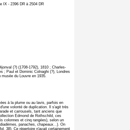
me IX - 2396 DR à 2504 DR
jonval (?) (1708-1792), 1810 ; Charles-
s ; Paul et Dominic Colnaghi (?), Londres
au musée du Louvre en 1935.
ées à la plume ou au lavis, parfois en
une volonté de duplication. Il s'agit très
arade et carrousels, tant anciens que
ollection Edmond de Rothschild, ces
ois colonnes et cinq rangées), selon un
l (diadèmes, panaches, chapeaux...). On
l. 38). Ce répertoire n'avait certainement