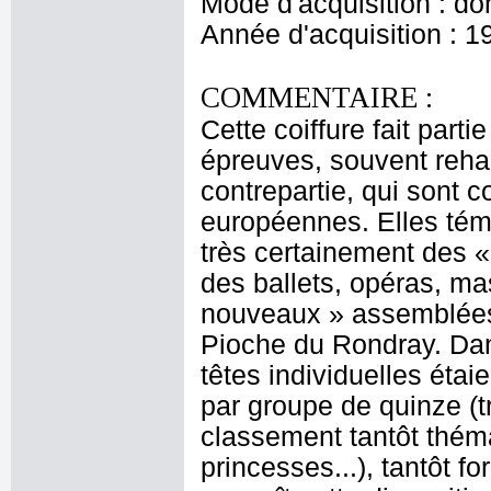
Mode d'acquisition : do
Année d'acquisition : 1
COMMENTAIRE :
Cette coiffure fait part
épreuves, souvent rehau
contrepartie, qui sont 
européennes. Elles témo
très certainement des «
des ballets, opéras, ma
nouveaux » assemblées 
Pioche du Rondray. Dan
têtes individuelles étai
par groupe de quinze (t
classement tantôt thémat
princesses...), tantôt 