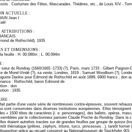
ssins : Costumes des Fêtes, Mascarades. Théâtres, etc., de Louis XIV - To
ON ACTUELLE :
RAIN Jean I
kaël
 ATTRIBUTIONS :
RANCAIS
dmond de Rothschild), 1935
S ET DIMENSIONS :
a feuille : H. 00,080m ; L. 00,094m
 :
sieur du Rondray (1660/1665 -1733) (?), Paris, mars 1733 ; Gilbert Paignon-Di
te de Morel-Vindé (?), sa vente, Londres, 1819 ; Samuel Woodburn (?), Londre
Auguste Danlos pour Edmond de Rothschild en août 1889, 6900 francs ; don 
enance : Rothschild, baron Edmond de
tion : don
ition : 1935
RE :
 fait partie d'une vaste série de nombreuses contre-épreuves, souvent rehauss
qui sont conservées dans diverses institutions européennes. Elles témoignent d'
es « 1500 têtes de caractères [i. e. personnages], des ballets, opéras, masc
semblées par le collectionneur parisien Claude Pioche du Rondray. Dans la c
elles étaient autrefois tracées sur de grandes feuilles par groupe de quinze (tr
tôt thématique (prêtres, zéphyrs, tritons, turcs, princesses...), tantôt forme
disposition grâce au recueil conservé au Nationalmuseum de Stockholm (K5, fo