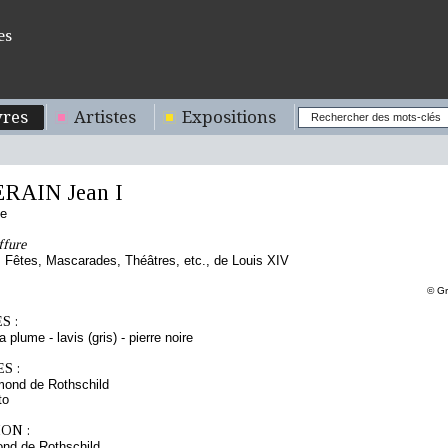
es
res
Artistes
Expositions
RAIN Jean I
se
ffure
Fêtes, Mascarades, Théâtres, etc., de Louis XIV
© Gr
S :
a plume - lavis (gris) - pierre noire
S :
mond de Rothschild
to
ON :
nd de Rothschild