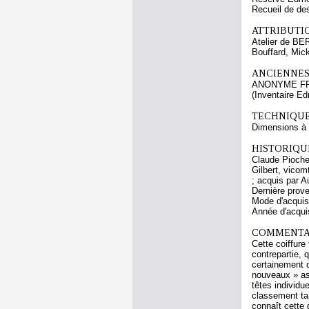
Recueil de de
ATTRIBUTI
Atelier de BE
Bouffard, Mic
ANCIENNES
ANONYME F
(Inventaire E
TECHNIQUE
Dimensions à l
HISTORIQUE
Claude Pioche 
Gilbert, vicom
; acquis par 
Dernière prov
Mode d'acquisi
Année d'acquis
COMMENTAI
Cette coiffure
contrepartie, 
certainement d
nouveaux » as
têtes individu
classement tan
connaît cette 