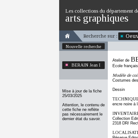
Les collections du département d
arts graphiques
Oeuv
Recherche sur :
Nouvelle recherche
BE
Atelier de
BERAIN Jean I
Ecole françai
Modèle de coi
Costumes des 
Dessin
Mise à jour de la fiche
25/03/2025
TECHNIQUE
encre noire à l
Attention, le contenu de
cette fiche ne reflète
INVENTAIRE
pas nécessairement le
Collection Ed
dernier état du savoir.
2318 DR/ Rec
LOCALISATI
Réserve Edmo