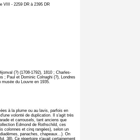
me VIII - 2259 DR à 2395 DR
jonval (?) (1708-1792), 1810 ; Charles-
s ; Paul et Dominic Colnaghi (?), Londres
au musée du Louvre en 1935.
ées à la plume ou au lavis, parfois en
une volonté de duplication. Il s'agit très
arade et carrousels, tant anciens que
ollection Edmond de Rothschild, ces
ois colonnes et cinq rangées), selon un
l (diadèmes, panaches, chapeaux...). On
l. 38). Ce répertoire n'avait certainement