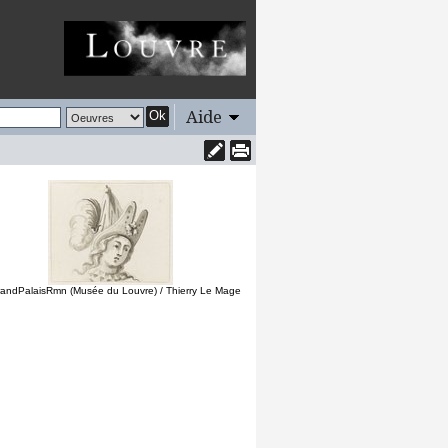
Aide
Ok
andPalaisRmn (Musée du Louvre) / Thierry Le Mage