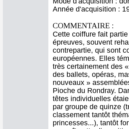
Mode d'acquisition : do
Année d'acquisition : 1
COMMENTAIRE :
Cette coiffure fait part
épreuves, souvent rehau
contrepartie, qui sont 
européennes. Elles témo
très certainement des «
des ballets, opéras, ma
nouveaux » assemblées 
Pioche du Rondray. Dan
têtes individuelles étai
par groupe de quinze (t
classement tantôt thémat
princesses...), tantôt 