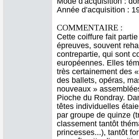
Mode d'acquisition : do
Année d'acquisition : 1
COMMENTAIRE :
Cette coiffure fait part
épreuves, souvent rehau
contrepartie, qui sont 
européennes. Elles témo
très certainement des «
des ballets, opéras, ma
nouveaux » assemblées 
Pioche du Rondray. Dan
têtes individuelles étai
par groupe de quinze (t
classement tantôt thémat
princesses...), tantôt 