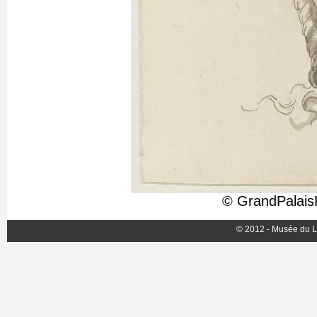
© GrandPalais
© 2012 - Musée du L