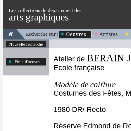
Les collections du département des
arts graphiques
Oeuvres
Artistes
Recherche sur :
Nouvelle recherche
BERAIN Je
Atelier de
Fiche d'oeuvre
Ecole française
Modèle de coiffure
Costumes des Fêtes, Ma
1980 DR/ Recto
Réserve Edmond de Ro