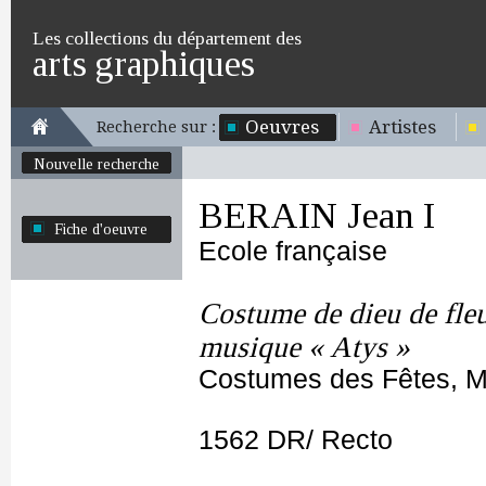
Les collections du département des
arts graphiques
Oeuvres
Artistes
Recherche sur :
Nouvelle recherche
BERAIN Jean I
Fiche d'oeuvre
Ecole française
Costume de dieu de fleu
musique « Atys »
Costumes des Fêtes, Ma
1562 DR/ Recto