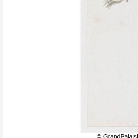
© GrandPalais