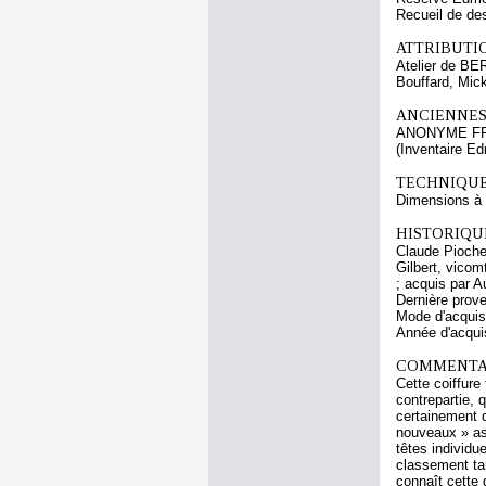
Recueil de de
ATTRIBUTI
Atelier de BE
Bouffard, Mic
ANCIENNES
ANONYME F
(Inventaire E
TECHNIQUE
Dimensions à l
HISTORIQUE
Claude Pioche 
Gilbert, vicom
; acquis par 
Dernière prov
Mode d'acquisi
Année d'acquis
COMMENTAI
Cette coiffure
contrepartie, 
certainement d
nouveaux » as
têtes individu
classement tan
connaît cette 