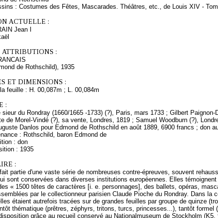
ssins : Costumes des Fêtes, Mascarades. Théâtres, etc., de Louis XIV - To
ON ACTUELLE :
RAIN Jean I
kaël
 ATTRIBUTIONS :
RANCAIS
dmond de Rothschild), 1935
S ET DIMENSIONS :
a feuille : H. 00,087m ; L. 00,084m
 :
sieur du Rondray (1660/1665 -1733) (?), Paris, mars 1733 ; Gilbert Paignon-Di
te de Morel-Vindé (?), sa vente, Londres, 1819 ; Samuel Woodburn (?), Londre
Auguste Danlos pour Edmond de Rothschild en août 1889, 6900 francs ; don 
enance : Rothschild, baron Edmond de
tion : don
ition : 1935
RE :
 fait partie d'une vaste série de nombreuses contre-épreuves, souvent rehauss
qui sont conservées dans diverses institutions européennes. Elles témoignent d'
es « 1500 têtes de caractères [i. e. personnages], des ballets, opéras, masc
semblées par le collectionneur parisien Claude Pioche du Rondray. Dans la c
elles étaient autrefois tracées sur de grandes feuilles par groupe de quinze (tr
tôt thématique (prêtres, zéphyrs, tritons, turcs, princesses...), tantôt forme
disposition grâce au recueil conservé au Nationalmuseum de Stockholm (K5, fo