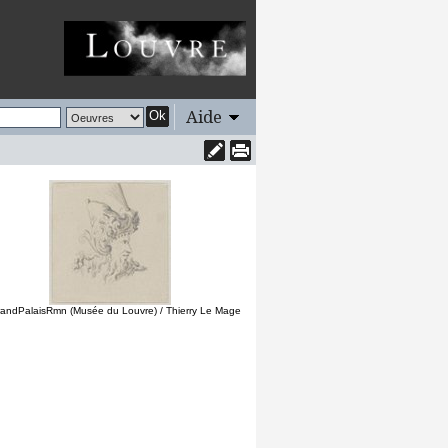
Aide
Ok
andPalaisRmn (Musée du Louvre) / Thierry Le Mage