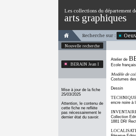
Les collections du département d
arts graphiques
Oeuv
Recherche sur :
Nouvelle recherche
BE
Atelier de
BERAIN Jean I
Ecole françai
Modèle de coi
Costumes des 
Dessin
Mise à jour de la fiche
25/03/2025
TECHNIQUE
encre noire à l
Attention, le contenu de
cette fiche ne reflète
INVENTAIRE
pas nécessairement le
Collection Ed
dernier état du savoir.
1881 DR/ Rec
LOCALISATI
Réserve Edmo