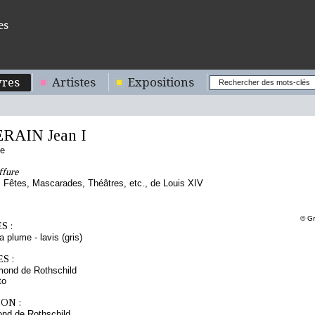
es
res
Artistes
Expositions
RAIN Jean I
se
ffure
Fêtes, Mascarades, Théâtres, etc., de Louis XIV
© Gr
S :
a plume - lavis (gris)
S :
mond de Rothschild
to
ON :
nd de Rothschild