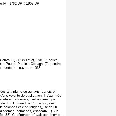
me IV - 1762 DR à 1902 DR
jonval (?) (1708-1792), 1810 ; Charles-
s ; Paul et Dominic Colnaghi (?), Londres
au musée du Louvre en 1935.
ées à la plume ou au lavis, parfois en
une volonté de duplication. Il s'agit très
arade et carrousels, tant anciens que
ollection Edmond de Rothschild, ces
ois colonnes et cinq rangées), selon un
l (diadèmes, panaches, chapeaux...). On
l. 38). Ce répertoire n'avait certainement