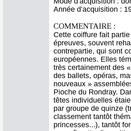
Mode d'acquisition : do
Année d'acquisition : 1
COMMENTAIRE :
Cette coiffure fait part
épreuves, souvent rehau
contrepartie, qui sont 
européennes. Elles témo
très certainement des «
des ballets, opéras, ma
nouveaux » assemblées 
Pioche du Rondray. Dan
têtes individuelles étai
par groupe de quinze (t
classement tantôt thémat
princesses...), tantôt 