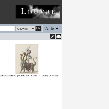
Aide
Ok
andPalaisRmn (Musée du Louvre) / Thierry Le Mage