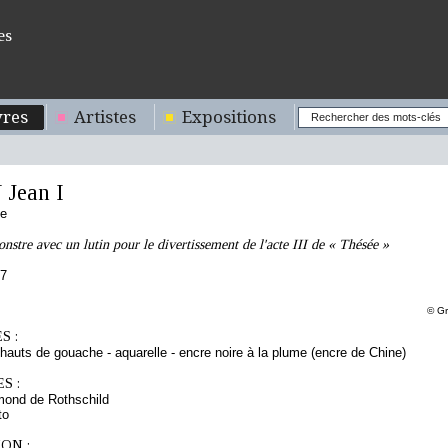
es
res
Artistes
Expositions
Jean I
se
stre avec un lutin pour le divertissement de l'acte III de « Thésée »
77
© Gr
S :
 rehauts de gouache - aquarelle - encre noire à la plume (encre de Chine)
S :
mond de Rothschild
to
ON :