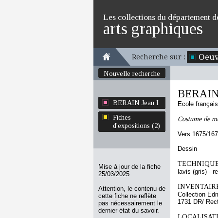
Les collections du département d
arts graphiques
Oeuv
Recherche sur :
Nouvelle recherche
BERAIN 
BERAIN Jean I
Ecole françai
Fiches
Costume de mon
d'expositions (2)
Vers 1675/16
Dessin
TECHNIQUE
Mise à jour de la fiche
lavis (gris) -
25/03/2025
INVENTAIRE
Attention, le contenu de
Collection Ed
cette fiche ne reflète
1731 DR/ Rec
pas nécessairement le
dernier état du savoir.
LOCALISATI