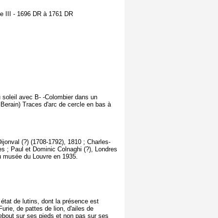
e III - 1696 DR à 1761 DR
u soleil avec B- -Colombier dans un
Berain) Traces d'arc de cercle en bas à
jonval (?) (1708-1792), 1810 ; Charles-
s ; Paul et Dominic Colnaghi (?), Londres
au musée du Louvre en 1935.
 état de lutins, dont la présence est
rie, de pattes de lion, d'ailes de
ebout sur ses pieds et non pas sur ses