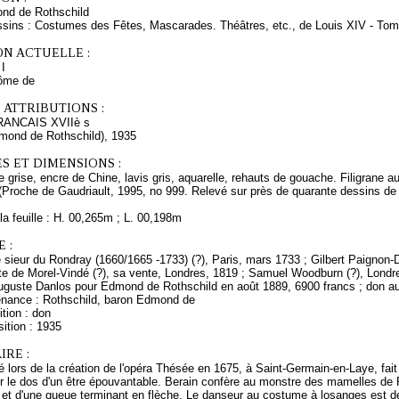
nd de Rothschild
ssins : Costumes des Fêtes, Mascarades. Théâtres, etc., de Louis XIV - Tom
ON ACTUELLE :
I
rôme de
 ATTRIBUTIONS :
ANCAIS XVIIè s
dmond de Rothschild), 1935
S ET DIMENSIONS :
 grise, encre de Chine, lavis gris, aquarelle, rehauts de gouache. Filigrane a
(Proche de Gaudriault, 1995, no 999. Relevé sur près de quarante dessins de 
a feuille : H. 00,265m ; L. 00,198m
 :
sieur du Rondray (1660/1665 -1733) (?), Paris, mars 1733 ; Gilbert Paignon-Di
te de Morel-Vindé (?), sa vente, Londres, 1819 ; Samuel Woodburn (?), Londre
Auguste Danlos pour Edmond de Rothschild en août 1889, 6900 francs ; don 
enance : Rothschild, baron Edmond de
tion : don
ition : 1935
RE :
lié lors de la création de l'opéra Thésée en 1675, à Saint-Germain-en-Laye, fait
ur le dos d'un être épouvantable. Berain confère au monstre des mamelles de Fu
 et d'une queue terminant en flèche. Le danseur au costume à losanges est d