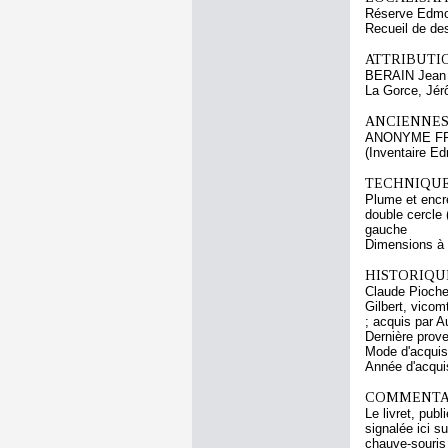
Réserve Edmo
Recueil de de
ATTRIBUTI
BERAIN Jean 
La Gorce, Jé
ANCIENNES
ANONYME FR
(Inventaire E
TECHNIQUE
Plume et encre
double cercle 
gauche
Dimensions à l
HISTORIQUE
Claude Pioche 
Gilbert, vicom
; acquis par 
Dernière prov
Mode d'acquisi
Année d'acquis
COMMENTAI
Le livret, pub
signalée ici s
chauve-souris