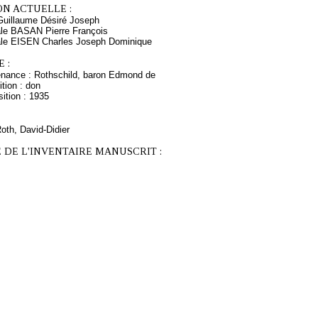
ON ACTUELLE :
illaume Désiré Joseph
ale BASAN Pierre François
ale EISEN Charles Joseph Dominique
 :
enance : Rothschild, baron Edmond de
tion : don
ition : 1935
Roth, David-Didier
 DE L'INVENTAIRE MANUSCRIT :