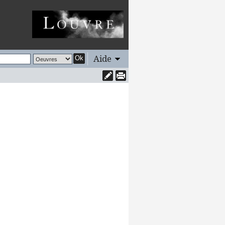
Aide
Ok