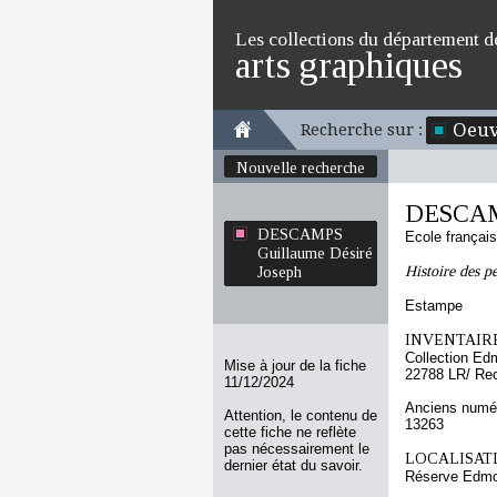
Les collections du département d
arts graphiques
Oeuv
Recherche sur :
Nouvelle recherche
DESCAMP
DESCAMPS
Ecole françai
Guillaume Désiré
Histoire des p
Joseph
Estampe
INVENTAIRE
Collection Ed
Mise à jour de la fiche
22788 LR/ Re
11/12/2024
Anciens numér
Attention, le contenu de
13263
cette fiche ne reflète
pas nécessairement le
LOCALISATI
dernier état du savoir.
Réserve Edmo