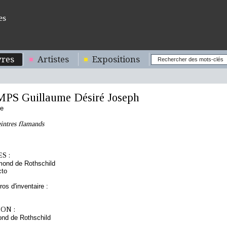
es
res
Artistes
Expositions
S Guillaume Désiré Joseph
se
eintres flamands
S :
mond de Rothschild
cto
os d'inventaire :
ON :
nd de Rothschild