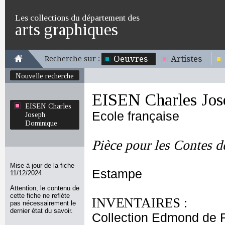
Les collections du département des
arts graphiques
Oeuvres
Artistes
Recherche sur :
Nouvelle recherche
EISEN Charles Jo
EISEN Charles
Ecole française
Joseph
Dominique
Pièce pour les Contes d
Mise à jour de la fiche
Estampe
11/12/2024
Attention, le contenu de
cette fiche ne reflète
INVENTAIRES :
pas nécessairement le
dernier état du savoir.
Collection Edmond de 