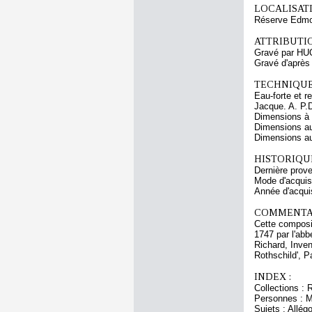
LOCALISATI
Réserve Edmo
ATTRIBUTI
Gravé par HUQ
Gravé d'aprè
TECHNIQUE
Eau-forte et r
Jacque. A. P.D
Dimensions à l
Dimensions au
Dimensions au 
HISTORIQUE
Dernière prov
Mode d'acquisi
Année d'acquis
COMMENTAI
Cette composit
1747 par l'abb
Richard, Inven
Rothschild', P
INDEX :
Collections : 
Personnes : Mi
Sujets : Allég