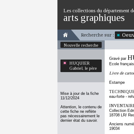
Les collections du département d
arts graphiques
Oeuv
Recherche sur :
Nouvelle recherche
HU
Gravé par
HUQUIER
Ecole françai
Gabriel, le père
Livre de carto
Estampe
TECHNIQUE
Mise à jour de la fiche
eau-forte - re
11/12/2024
INVENTAIRE
Attention, le contenu de
Collection Ed
cette fiche ne reflète
18708 LR/ Re
pas nécessairement le
dernier état du savoir.
Anciens numér
19034