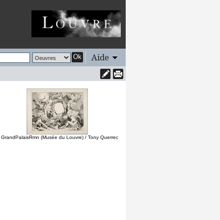
Aide
Ok
 GrandPalaisRmn (Musée du Louvre) / Tony Querrec