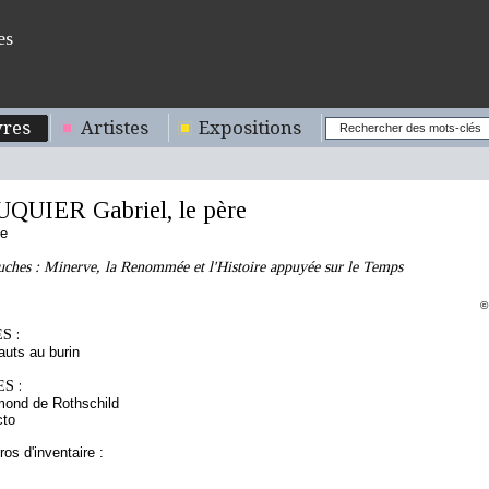
es
res
Artistes
Expositions
QUIER Gabriel, le père
se
uches : Minerve, la Renommée et l'Histoire appuyée sur le Temps
©
S :
hauts au burin
S :
mond de Rothschild
cto
os d'inventaire :