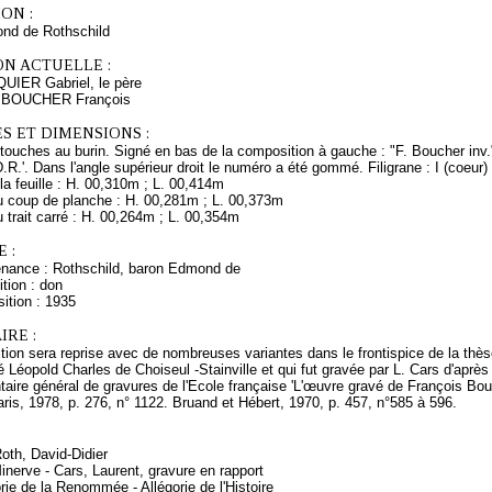
ON :
nd de Rothschild
ON ACTUELLE :
UIER Gabriel, le père
s BOUCHER François
S ET DIMENSIONS :
etouches au burin. Signé en bas de la composition à gauche : "F. Boucher inv.",
.R.'. Dans l'angle supérieur droit le numéro a été gommé. Filigrane : I (coeu
a feuille : H. 00,310m ; L. 00,414m
 coup de planche : H. 00,281m ; L. 00,373m
trait carré : H. 00,264m ; L. 00,354m
 :
enance : Rothschild, baron Edmond de
tion : don
ition : 1935
RE :
ion sera reprise avec de nombreuses variantes dans le frontispice de la thès
é Léopold Charles de Choiseul -Stainville et qui fut gravée par L. Cars d'aprè
taire général de gravures de l'Ecole française 'L'œuvre gravé de François B
aris, 1978, p. 276, n° 1122. Bruand et Hébert, 1970, p. 457, n°585 à 596.
Roth, David-Didier
nerve - Cars, Laurent, gravure en rapport
orie de la Renommée - Allégorie de l'Histoire