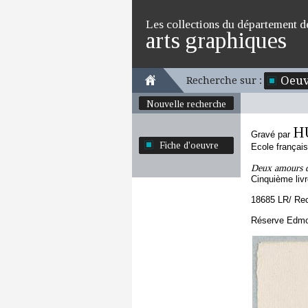
Les collections du département d
arts graphiques
Oeuv
Recherche sur :
Nouvelle recherche
HU
Gravé par
Fiche d'oeuvre
Ecole françai
Deux amours d
Cinquième liv
18685 LR/ Re
Réserve Edmo