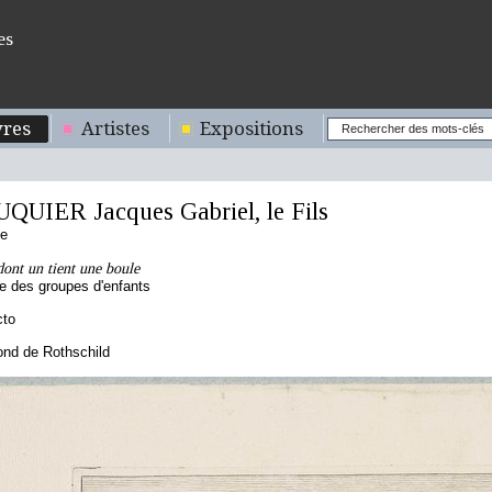
es
res
Artistes
Expositions
QUIER Jacques Gabriel, le Fils
se
ont un tient une boule
re des groupes d'enfants
cto
nd de Rothschild