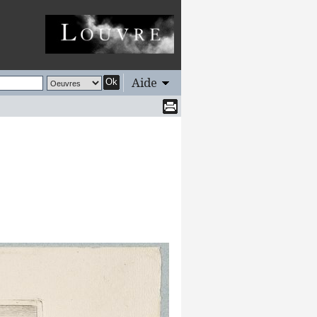
Aide
Ok