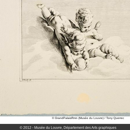
© GrandPalaisRmn (Musée du Louvre) / Tony Querrec
© 2012 - Musée du Louvre, Département des Arts graphiques