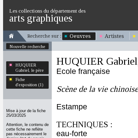
Les collections du département des
arts graphiques
Oeuvres
Artistes
Recherche sur :
Nouvelle recherche
HUQUIER Gabriel, 
HUQUIER
Ecole française
Gabriel, le père
Fiche
d'exposition (1)
Scène de la vie chinois
Estampe
Mise à jour de la fiche
25/03/2025
TECHNIQUES :
Attention, le contenu de
cette fiche ne reflète
eau-forte
pas nécessairement le