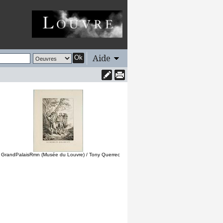
Aide
Ok
 GrandPalaisRmn (Musée du Louvre) / Tony Querrec