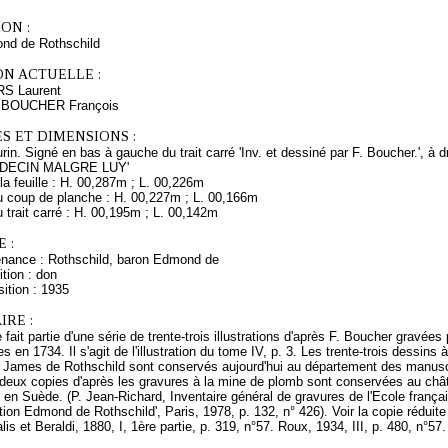
ON :
nd de Rothschild
ON ACTUELLE :
RS Laurent
s BOUCHER François
S ET DIMENSIONS :
urin. Signé en bas à gauche du trait carré 'Inv. et dessiné par F. Boucher.', à 
 MEDECIN MALGRE LUY'
a feuille : H. 00,287m ; L. 00,226m
 coup de planche : H. 00,227m ; L. 00,166m
trait carré : H. 00,195m ; L. 00,142m
 :
enance : Rothschild, baron Edmond de
tion : don
ition : 1935
RE :
fait partie d'une série de trente-trois illustrations d'après F. Boucher gravée
s en 1734. Il s'agit de l'illustration du tome IV, p. 3. Les trente-trois dessins à
z James de Rothschild sont conservés aujourd'hui au département des manuscr
-deux copies d'après les gravures à la mine de plomb sont conservées au châ
en Suède. (P. Jean-Richard, Inventaire général de gravures de l'Ecole frança
tion Edmond de Rothschild', Paris, 1978, p. 132, n° 426). Voir la copie rédui
is et Beraldi, 1880, I, 1ère partie, p. 319, n°57. Roux, 1934, III, p. 480, n°57.