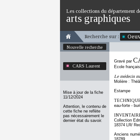
Les collections du département d
arts graphiques
Oeuv
Recherche sur :
Nouvelle recherche
C
Gravé par
CARS Laurent
Ecole françai
Le médecin ma
Molière : Théâ
Estampe
Mise à jour de la fiche
11/12/2024
TECHNIQUE
eau-forte - bur
Attention, le contenu de
cette fiche ne reflète
INVENTAIRE
pas nécessairement le
Collection Ed
dernier état du savoir.
18374 LR/ Re
Anciens numér
18789