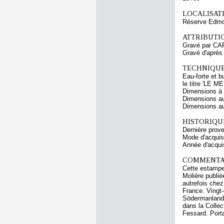
LOCALISATI
Réserve Edmo
ATTRIBUTI
Gravé par CA
Gravé d'aprè
TECHNIQUE
Eau-forte et b
le titre 'LE
Dimensions à l
Dimensions au
Dimensions au 
HISTORIQUE
Dernière prov
Mode d'acquisi
Année d'acquis
COMMENTAI
Cette estampe 
Molière publiée
autrefois che
France. Vingt
Södermanland 
dans la Collec
Fessard. Portal