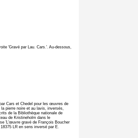
droite 'Gravé par Lau. Cars.'. Au-dessous,
s par Cars et Chedel pour les œuvres de
 la pierre noire et au lavis, inversés,
its de la Bibliothèque nationale de
teau de Kristineholm dans le
ise 'L'œuvre gravé de François Boucher
te 18375 LR en sens inversé par E.