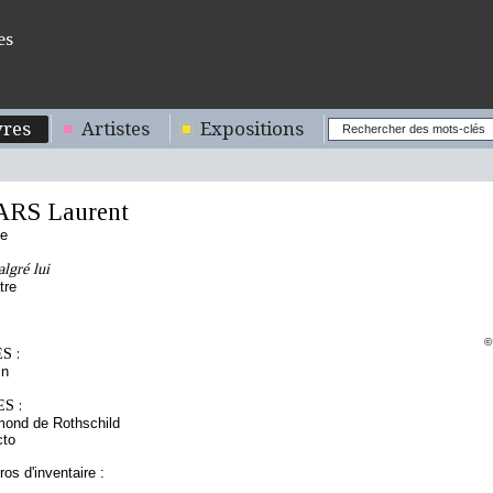
es
res
Artistes
Expositions
ARS Laurent
se
lgré lui
tre
©
S :
in
S :
mond de Rothschild
cto
os d'inventaire :