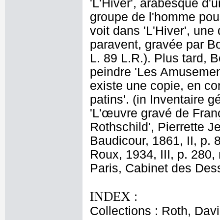
'L'Hiver', arabesque d'
groupe de l'homme pou
voit dans 'L'Hiver', un
paravent, gravée par Bo
L. 89 L.R.). Plus tard, 
peindre 'Les Amusements
existe une copie, en con
patins'. (in Inventaire 
'L'œuvre gravé de Fran
Rothschild', Pierrette J
Baudicour, 1861, II, p. 
Roux, 1934, III, p. 280,
Paris, Cabinet des Dess
INDEX :
Collections : Roth, Davi