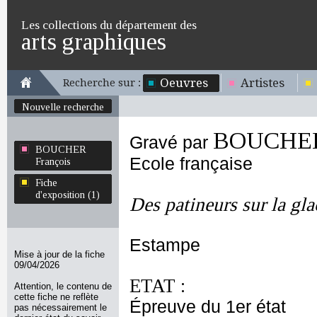
Les collections du département des
arts graphiques
Oeuvres
Artistes
Recherche sur :
Nouvelle recherche
BOUCHER 
Gravé par
BOUCHER
Ecole française
François
Fiche
d'exposition (1)
Des patineurs sur la gla
Estampe
Mise à jour de la fiche
09/04/2026
ETAT :
Attention, le contenu de
cette fiche ne reflète
Épreuve du 1er état
pas nécessairement le