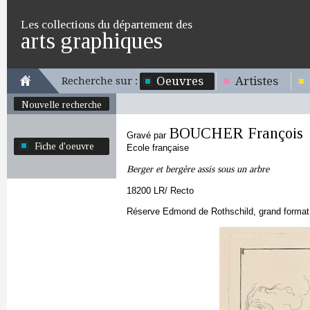
Les collections du département des
arts graphiques
Oeuvres
Artistes
Recherche sur :
Nouvelle recherche
BOUCHER François
Gravé par
Fiche d'oeuvre
Ecole française
Berger et bergère assis sous un arbre
18200 LR/ Recto
Réserve Edmond de Rothschild, grand format