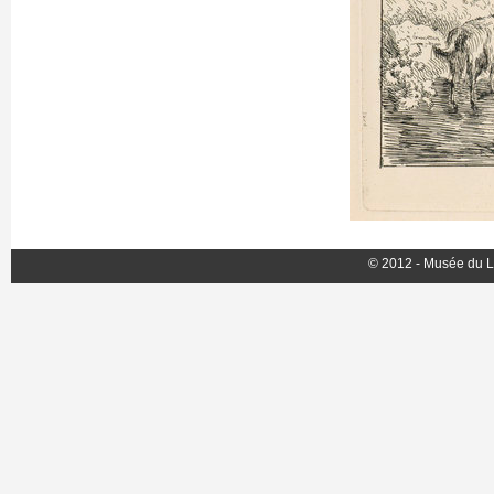
© 2012 - Musée du L