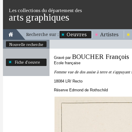
Les collections du département des
arts graphiques
Oeuvres
Artistes
Recherche sur :
Nouvelle recherche
BOUCHER François
Gravé par
Fiche d'oeuvre
Ecole française
Femme vue de dos assise à terre et s'appuyant
18084 LR/ Recto
Réserve Edmond de Rothschild