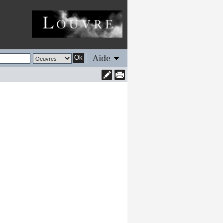
Aide
Ok