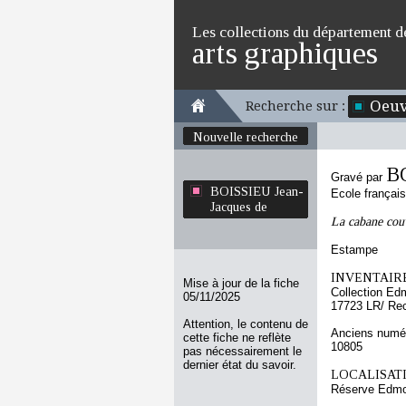
Les collections du département d
arts graphiques
Oeuv
Recherche sur :
Nouvelle recherche
BO
Gravé par
BOISSIEU Jean-
Ecole françai
Jacques de
La cabane cou
Estampe
INVENTAIRE
Mise à jour de la fiche
Collection Ed
05/11/2025
17723 LR/ Re
Attention, le contenu de
Anciens numér
cette fiche ne reflète
10805
pas nécessairement le
dernier état du savoir.
LOCALISATI
Réserve Edmo