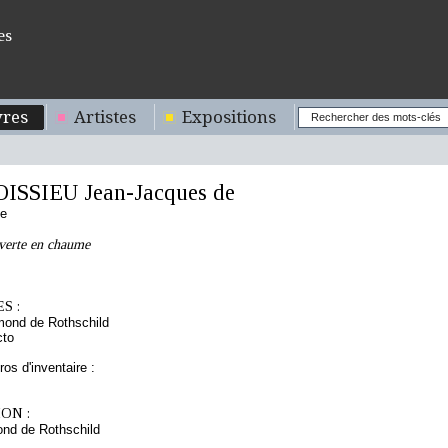
es
res
Artistes
Expositions
ISSIEU Jean-Jacques de
se
verte en chaume
S :
mond de Rothschild
cto
os d'inventaire :
ON :
nd de Rothschild