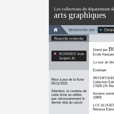
Les collections du département d
arts graphiques
Oeuv
Recherche sur :
Nouvelle recherche
BO
Gravé par
BOISSIEU Jean-
Ecole françai
Jacques de
La tour de Met
Estampe
INVENTAIRE
Mise à jour de la fiche
Collection Ed
05/11/2025
17608 LR/ Re
Attention, le contenu de
Anciens numér
cette fiche ne reflète
10805
pas nécessairement le
dernier état du savoir.
LOCALISATI
Réserve Edmo