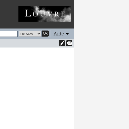
Aide
Ok