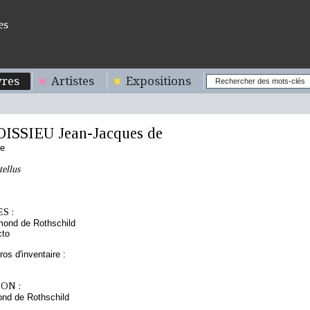
es
res
Artistes
Expositions
ISSIEU Jean-Jacques de
se
ellus
S :
mond de Rothschild
cto
os d'inventaire :
ON :
nd de Rothschild