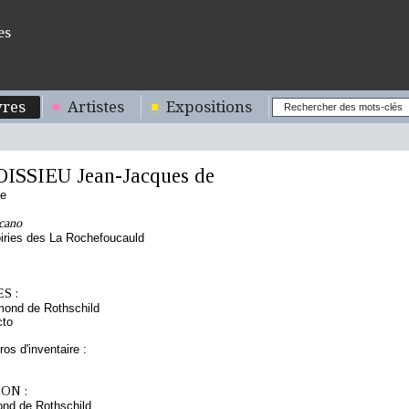
es
res
Artistes
Expositions
ISSIEU Jean-Jacques de
se
cano
iries des La Rochefoucauld
S :
mond de Rothschild
cto
os d'inventaire :
ON :
nd de Rothschild