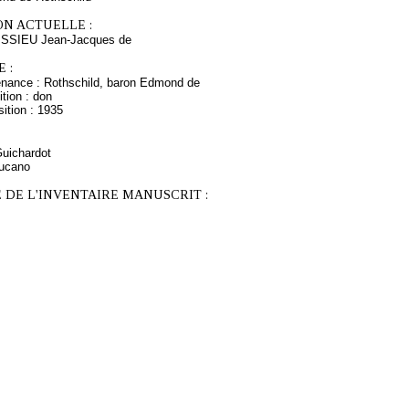
ON ACTUELLE :
ISSIEU Jean-Jacques de
 :
enance : Rothschild, baron Edmond de
tion : don
ition : 1935
Guichardot
Lucano
 DE L'INVENTAIRE MANUSCRIT :