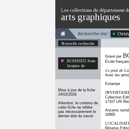
Les collections du département d
arts graphiques
Oeuv
Recherche sur :
Nouvelle recherche
BO
Gravé par
BOISSIEU Jean-
Ecole françai
Jacques de
Le pont de Lu
Avec les armo
Estampe
Mise à jour de la fiche
INVENTAIRE
24/02/2026
Collection Ed
17107 LR/ Re
Attention, le contenu de
cette fiche ne reflète
Anciens numér
pas nécessairement le
10805
dernier état du savoir.
LOCALISATI
Réserve Edmo