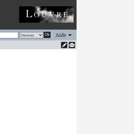
Aide
Ok