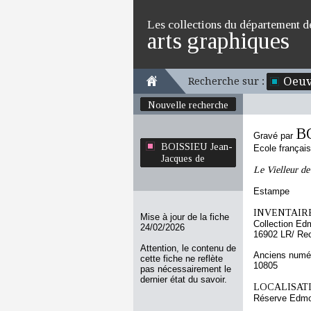
Les collections du département d
arts graphiques
Oeuv
Recherche sur :
Nouvelle recherche
BO
Gravé par
BOISSIEU Jean-
Ecole françai
Jacques de
Le Vielleur de
Estampe
INVENTAIRE
Mise à jour de la fiche
Collection Ed
24/02/2026
16902 LR/ Re
Attention, le contenu de
Anciens numér
cette fiche ne reflète
10805
pas nécessairement le
dernier état du savoir.
LOCALISATI
Réserve Edmo