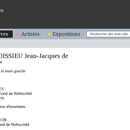
es
res
Artistes
Expositions
ISSIEU Jean-Jacques de
se
 la main gauche
S :
mond de Rothschild
cto
os d'inventaire :
ON :
nd de Rothschild