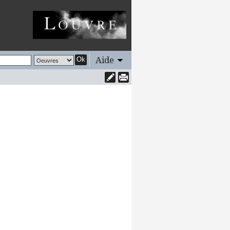
Aide
Ok