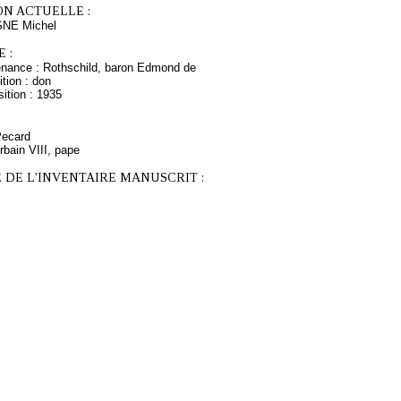
ON ACTUELLE :
SNE Michel
 :
enance : Rothschild, baron Edmond de
tion : don
ition : 1935
Pecard
rbain VIII, pape
 DE L'INVENTAIRE MANUSCRIT :