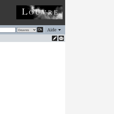
Aide
Ok