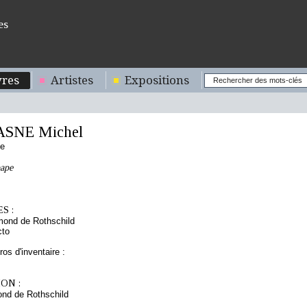
es
res
Artistes
Expositions
ASNE Michel
se
pape
S :
mond de Rothschild
cto
os d'inventaire :
ON :
nd de Rothschild