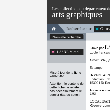
Les collections du département d
arts graphiques
Oeuv
Recherche sur :
Nouvelle recherche
L
Gravé par
LASNE Michel
Ecole françai
Urbain VIII, 
Estampe
Mise à jour de la fiche
INVENTAIRE
24/02/2026
Collection Ed
15309 LR/ Re
Attention, le contenu de
cette fiche ne reflète
Anciens numér
pas nécessairement le
7351
dernier état du savoir.
LOCALISATI
Réserve Edmo