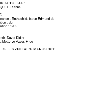
ON ACTUELLE :
CQUET Etienne
 :
enance : Rothschild, baron Edmond de
tion : don
ition : 1935
Roth, David-Didier
a Motte Le Vayer, F. de
 DE L'INVENTAIRE MANUSCRIT :