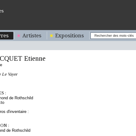
es
res
Artistes
Expositions
ICQUET Etienne
se
e Le Vayer
S :
mond de Rothschild
cto
os d'inventaire :
ON :
nd de Rothschild