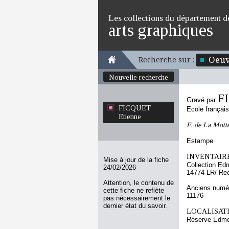
Les collections du département d
arts graphiques
Oeuv
Recherche sur :
Nouvelle recherche
F
Gravé par
FICQUET
Ecole françai
Etienne
F. de La Mott
Estampe
INVENTAIRE
Mise à jour de la fiche
Collection Ed
24/02/2026
14774 LR/ Re
Attention, le contenu de
Anciens numér
cette fiche ne reflète
11176
pas nécessairement le
dernier état du savoir.
LOCALISATI
Réserve Edmo