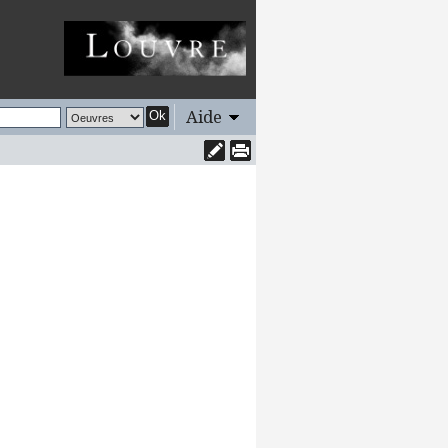
Aide
Ok