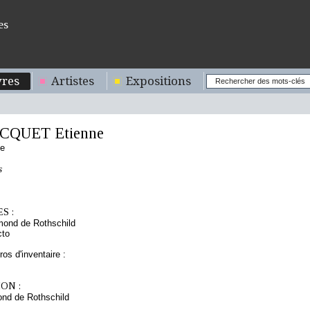
es
res
Artistes
Expositions
ICQUET Etienne
se
s
S :
mond de Rothschild
cto
os d'inventaire :
ON :
nd de Rothschild