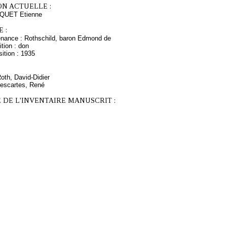
ON ACTUELLE :
CQUET Etienne
 :
enance : Rothschild, baron Edmond de
tion : don
ition : 1935
Roth, David-Didier
escartes, René
 DE L'INVENTAIRE MANUSCRIT :