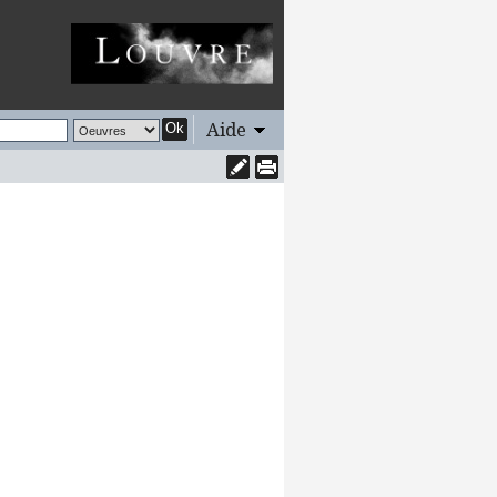
Aide
Ok