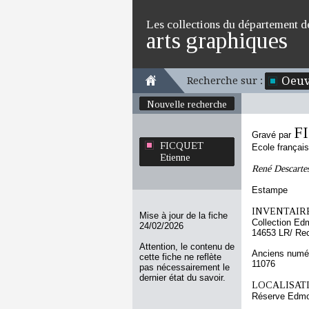
Les collections du département d
arts graphiques
Oeuv
Recherche sur :
Nouvelle recherche
F
Gravé par
FICQUET
Ecole françai
Etienne
René Descarte
Estampe
INVENTAIRE
Mise à jour de la fiche
Collection Ed
24/02/2026
14653 LR/ Re
Attention, le contenu de
Anciens numér
cette fiche ne reflète
11076
pas nécessairement le
dernier état du savoir.
LOCALISATI
Réserve Edmo