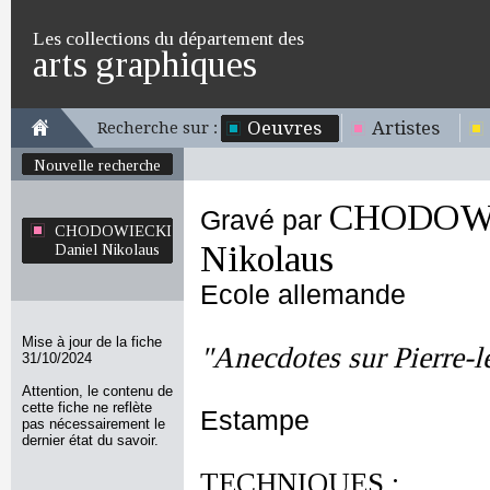
Les collections du département des
arts graphiques
Oeuvres
Artistes
Recherche sur :
Nouvelle recherche
CHODOWI
Gravé par
CHODOWIECKI
Nikolaus
Daniel Nikolaus
Ecole allemande
Mise à jour de la fiche
"Anecdotes sur Pierre-
31/10/2024
Attention, le contenu de
cette fiche ne reflète
Estampe
pas nécessairement le
dernier état du savoir.
TECHNIQUES :