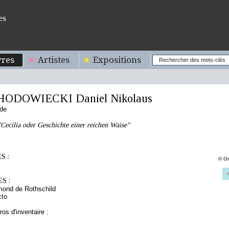
es
res
Artistes
Expositions
HODOWIECKI Daniel Nikolaus
nde
Cecilia oder Geschichte einer reichen Waise"
S :
© Gr
S :
mond de Rothschild
cto
os d'inventaire :