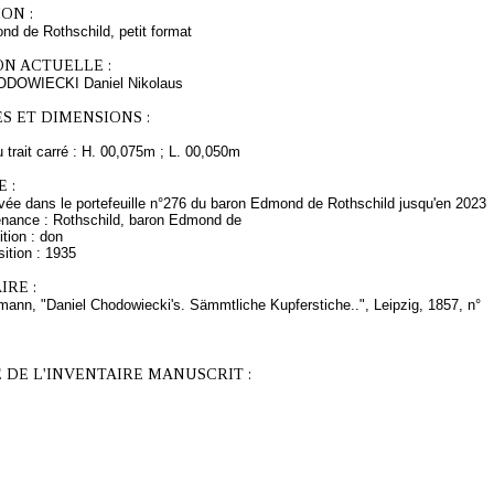
ON :
d de Rothschild, petit format
ON ACTUELLE :
ODOWIECKI Daniel Nikolaus
S ET DIMENSIONS :
trait carré : H. 00,075m ; L. 00,050m
 :
ée dans le portefeuille n°276 du baron Edmond de Rothschild jusqu'en 2023
enance : Rothschild, baron Edmond de
tion : don
ition : 1935
RE :
ann, "Daniel Chodowiecki's. Sämmtliche Kupferstiche..", Leipzig, 1857, n°
 DE L'INVENTAIRE MANUSCRIT :