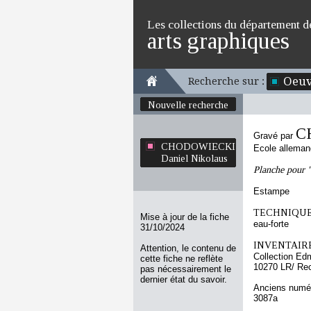
Les collections du département d
arts graphiques
Oeuv
Recherche sur :
Nouvelle recherche
C
Gravé par
CHODOWIECKI
Ecole allema
Daniel Nikolaus
Planche pour "
Estampe
TECHNIQUE
Mise à jour de la fiche
eau-forte
31/10/2024
INVENTAIRE
Attention, le contenu de
Collection Ed
cette fiche ne reflète
10270 LR/ Re
pas nécessairement le
dernier état du savoir.
Anciens numér
3087a