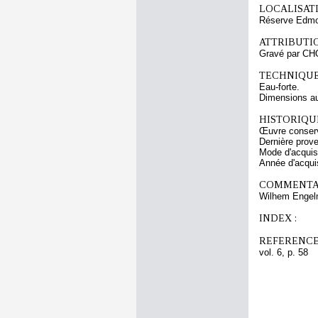
LOCALISATI
Réserve Edmon
ATTRIBUTI
Gravé par CH
TECHNIQUE
Eau-forte.
Dimensions au 
HISTORIQUE
Œuvre conserv
Dernière prov
Mode d'acquisi
Année d'acquis
COMMENTAI
Wilhem Engelm
INDEX :
REFERENCE
vol. 6, p. 58