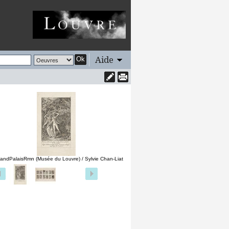
Aide
Ok
andPalaisRmn (Musée du Louvre) / Sylvie Chan-Liat