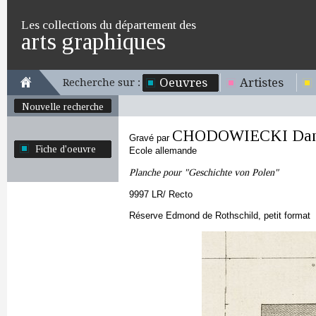
Les collections du département des
arts graphiques
Oeuvres
Artistes
Recherche sur :
Nouvelle recherche
CHODOWIECKI Danie
Gravé par
Fiche d'oeuvre
Ecole allemande
Planche pour "Geschichte von Polen"
9997 LR/ Recto
Réserve Edmond de Rothschild, petit format