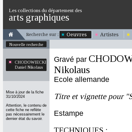
Les collections du département des
arts graphiques
Oeuvres
Artistes
Recherche sur :
Nouvelle recherche
CHODOWI
Gravé par
CHODOWIECKI
Nikolaus
Daniel Nikolaus
Ecole allemande
Mise à jour de la fiche
Titre et vignette pour
31/10/2024
Attention, le contenu de
cette fiche ne reflète
Estampe
pas nécessairement le
dernier état du savoir.
TECHNIQUES :