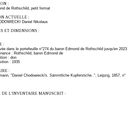
ON :
d de Rothschild, petit format
ON ACTUELLE :
ODOWIECKI Daniel Nikolaus
S ET DIMENSIONS :
 :
ée dans le portefeuille n°274 du baron Edmond de Rothschild jusqu'en 2023
enance : Rothschild, baron Edmond de
tion : don
ition : 1935
RE :
ann, "Daniel Chodowiecki's. Sämmtliche Kupferstiche..", Leipzig, 1857, n°
 DE L'INVENTAIRE MANUSCRIT :