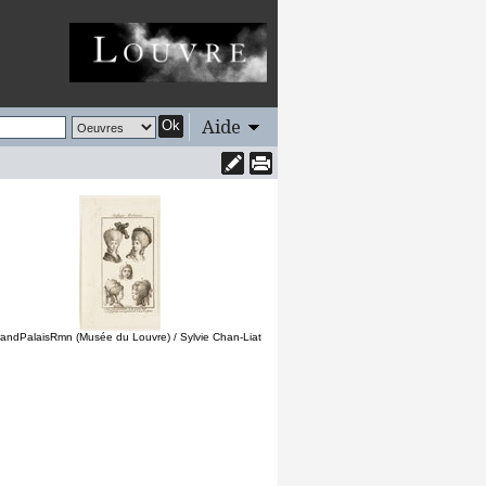
Aide
Ok
andPalaisRmn (Musée du Louvre) / Sylvie Chan-Liat