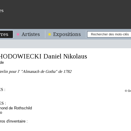
es
res
Artistes
Expositions
HODOWIECKI Daniel Nikolaus
nde
Berlin pour l' "Almanach de Gotha" de 1782
S :
© Gr
S :
mond de Rothschild
to
os d'inventaire :