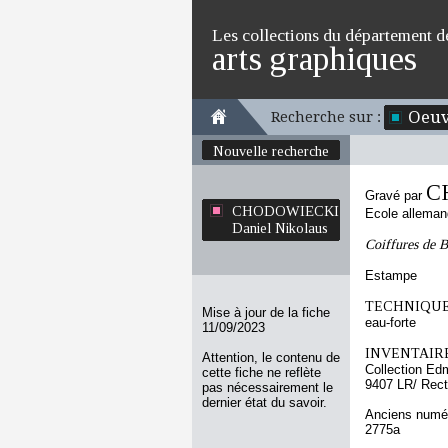
Les collections du département d
arts graphiques
Oeuv
Recherche sur :
Nouvelle recherche
C
Gravé par
CHODOWIECKI
Ecole allema
Daniel Nikolaus
Coiffures de 
Estampe
TECHNIQUE
Mise à jour de la fiche
eau-forte
11/09/2023
INVENTAIRE
Attention, le contenu de
Collection Ed
cette fiche ne reflète
9407 LR/ Rec
pas nécessairement le
dernier état du savoir.
Anciens numér
2775a