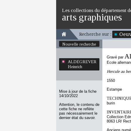
Les collections du département d
arts graphiques
Oeuv
Recherche sur :
Nouvelle recherche
A
Gravé par
ALDEGREVER
Ecole allema
Heinrich
Hercule au ber
1550
Estampe
Mise à jour de la fiche
14/10/2022
TECHNIQUE
burin
Attention, le contenu de
cette fiche ne reflète
INVENTAIRE
pas nécessairement le
Collection Ed
dernier état du savoir.
8063 LR/ Rec
Anciens numér