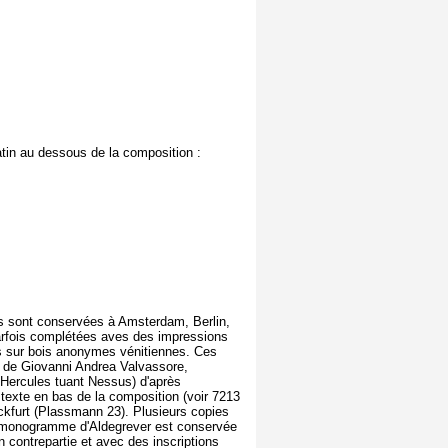
atin au dessous de la composition :
tes sont conservées à Amsterdam, Berlin,
parfois complétées aves des impressions
es sur bois anonymes vénitiennes. Ces
s de Giovanni Andrea Valvassore,
Hercules tuant Nessus) d'après
texte en bas de la composition (voir 7213
nckfurt (Plassmann 23). Plusieurs copies
e monogramme d'Aldegrever est conservée
contrepartie et avec des inscriptions