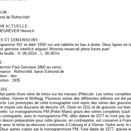
ON :
nd de Rothschild
ON ACTUELLE :
DEGREVER Heinrich
S ET DIMENSIONS :
ramme 'AG' et daté '1550' sur une tablette en bas à droite. Deux lignes en l
es geminos interficit angues/ Monstra nouercali plena furore puer'
a feuille : H. 00,102m ; L. 00,067m
 :
lection Paul Gervaise 1860 au verso.
enance : Rothschild, baron Edmond de
tion : don
ition : 1935
RE :
fait partie d'une série de treize sur les travaux d'Hercule. Les séries complè
ndres, Vienne et Wolfegg. Plusieurs séries des différentes éditions ont été 
cle. Les prototypes de cette iconographie sont repris des séries des gravur
t inspiré une douzaine de dessins d'A. Dürer en 1511 et de gravures sur boi
erlin. Le monogrammiste PM (Peter Maes) grave des séries complètes (sauf 
n contrepartie, avec le monogramme PM, elles datent de 1577 et n'ont pas de 
 dessin préparatoire pour cette gravure, en contrepartie, est conservé à Fra
 avec le texte au-dessous conservée à Cobourg et à Vienne; l'autre avec l
Deux autres copies par le monogrammiste PM, l'une datée de 1577, gravée en 