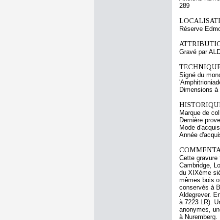
289
LOCALISATI
Réserve Edmo
ATTRIBUTI
Gravé par AL
TECHNIQUE
Signé du monog
'Amphitrioniad
Dimensions à l
HISTORIQUE
Marque de col
Dernière prov
Mode d'acquisi
Année d'acquis
COMMENTAI
Cette gravure 
Cambridge, Lo
du XIXème siè
mêmes bois on
conservés à B
Aldegrever. E
à 7223 LR). Un
anonymes, une
à Nuremberg. 