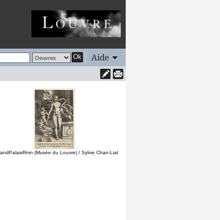
Aide
Ok
andPalaisRmn (Musée du Louvre) / Sylvie Chan-Liat