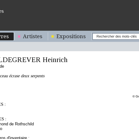
es
res
Artistes
Expositions
LDEGREVER Heinrich
nde
ceau écrase deux serpents
© Gr
S :
S :
mond de Rothschild
to
os d'inventaire :