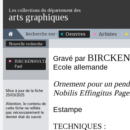
Les collections du département des
arts graphiques
Oeuvres
Artistes
Recherche sur :
Nouvelle recherche
BIRCKEN
Gravé par
BIRCKENHULTZ
Ecole allemande
Paul
Ornement pour un pend
Mise à jour de la fiche
Nobilis Effingitus Pagel
25/03/2025
Attention, le contenu de
Estampe
cette fiche ne reflète
pas nécessairement le
dernier état du savoir.
TECHNIQUES :