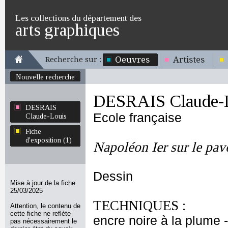
Les collections du département des
arts graphiques
Oeuvres
Artistes
Recherche sur :
Nouvelle recherche
DESRAIS Claude-
DESRAIS
Ecole française
Claude-Louis
Fiche
d'exposition (1)
Napoléon Ier sur le pav
Dessin
Mise à jour de la fiche
25/03/2025
TECHNIQUES :
Attention, le contenu de
cette fiche ne reflète
encre noire à la plume - 
pas nécessairement le