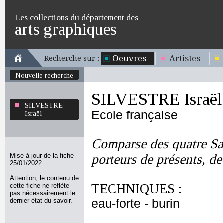
Les collections du département des
arts graphiques
Oeuvres
Artistes
Recherche sur :
Nouvelle recherche
SILVESTRE Israël
SILVESTRE
Ecole française
Israël
Comparse des quatre Sai
Mise à jour de la fiche
porteurs de présents, dev
25/01/2022
Attention, le contenu de
TECHNIQUES :
cette fiche ne reflète
pas nécessairement le
dernier état du savoir.
eau-forte - burin