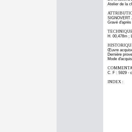
Atelier de la 
ATTRIBUTI
SIGNOVERT 
Gravé d'aprè
TECHNIQUE
H. 00,478m ; 
HISTORIQUE
Œuvre acquise 
Dernière prov
Mode d'acquisi
COMMENTAI
C. F : 5929 - 
INDEX :