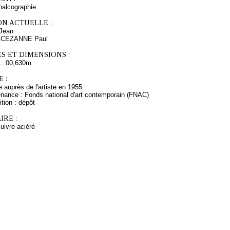
chalcographie
ON ACTUELLE :
Jean
s CEZANNE Paul
S ET DIMENSIONS :
L. 00,630m
 :
auprès de l'artiste en 1955
enance : Fonds national d'art contemporain (FNAC)
tion : dépôt
RE :
cuivre aciéré