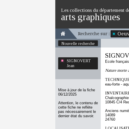
Les collections du département d
arts graphiques
Oeuv
Recherche sur :
Nouvelle recherche
SIGNOV
SIGNOVERT
Ecole françai
Jean
Nature morte 
TECHNIQUE
eau-forte - aqu
Mise à jour de la fiche
INVENTAIRE
06/12/2025
Chalcographie
10845 C/4 Re
Attention, le contenu de
cette fiche ne reflète
Anciens numér
pas nécessairement le
14089
dernier état du savoir.
24760
LOCALISATI