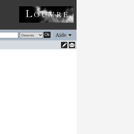
Aide
Ok