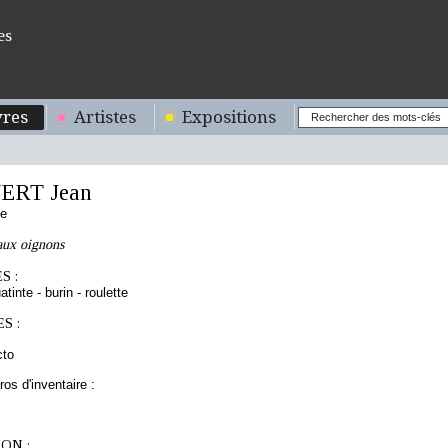
es
res
Artistes
Expositions
ERT Jean
se
aux oignons
S :
atinte - burin - roulette
S :
cto
os d'inventaire :
ON :