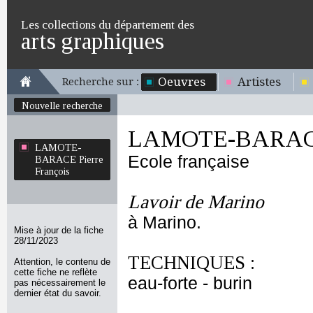
Les collections du département des
arts graphiques
Oeuvres
Artistes
Recherche sur :
Nouvelle recherche
LAMOTE-BARACE P
LAMOTE-
Ecole française
BARACE Pierre
François
Lavoir de Marino
à Marino.
Mise à jour de la fiche
28/11/2023
TECHNIQUES :
Attention, le contenu de
cette fiche ne reflète
eau-forte - burin
pas nécessairement le
dernier état du savoir.