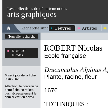
Les collections du département des
arts graphiques
Oeuvres
Artistes
Recherche sur :
Nouvelle recherche
ROBERT Nicolas
ROBERT
Ecole française
Nicolas
Dracunculus Alpinus Age
Mise à jour de la fiche
Plante, racine, fleur
02/03/2022
Attention, le contenu de
1676
cette fiche ne reflète
pas nécessairement le
dernier état du savoir.
TECHNIQUES :