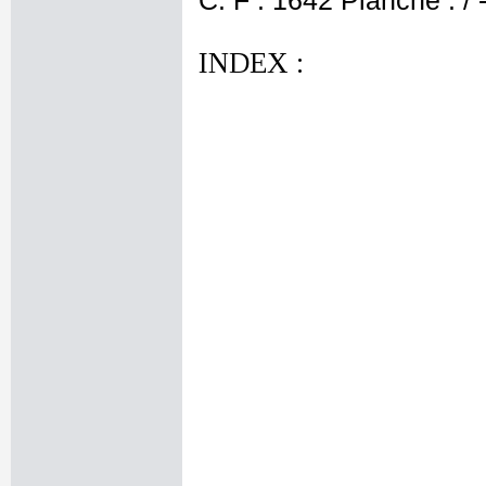
C. F : 1642 Planche : / 
INDEX :