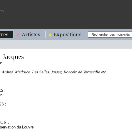
es
res
Artistes
Expositions
Jacques
se
: Ardres, Madruce, Les Salles, Jussey, Roncelz de Varneville etc.
S :
in
S :
ON :
servation du Louvre