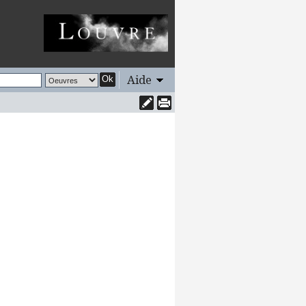
Aide
Ok