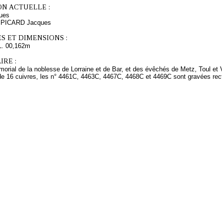
ON ACTUELLE :
ues
s PICARD Jacques
S ET DIMENSIONS :
L. 00,162m
RE :
morial de la noblesse de Lorraine et de Bar, et des évêchés de Metz, Toul et
 de 16 cuivres, les n° 4461C, 4463C, 4467C, 4468C et 4469C sont gravées rec