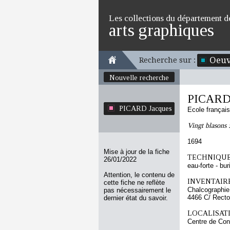
Les collections du département d
arts graphiques
Oeuv
Recherche sur :
Nouvelle recherche
PICARD 
PICARD Jacques
Ecole françai
Vingt blasons 
1694
Mise à jour de la fiche
TECHNIQUE
26/01/2022
eau-forte - bur
Attention, le contenu de
INVENTAIRE
cette fiche ne reflète
Chalcographie
pas nécessairement le
4466 C/ Recto
dernier état du savoir.
LOCALISATI
Centre de Con