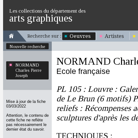
Les collections du département des
arts graphiques
Oeuvres
Artistes
Recherche sur :
Nouvelle recherche
NORMAND Charles 
NORMAND
Ecole française
Charles Pierre
Joseph
PL 105 : Louvre : Galer
de Le Brun (6 motifs) P
Mise à jour de la fiche
reliefs : Récompenses a
03/03/2022
Attention, le contenu de
sculptures d'après les 
cette fiche ne reflète
pas nécessairement le
dernier état du savoir.
TECHNIQUES :